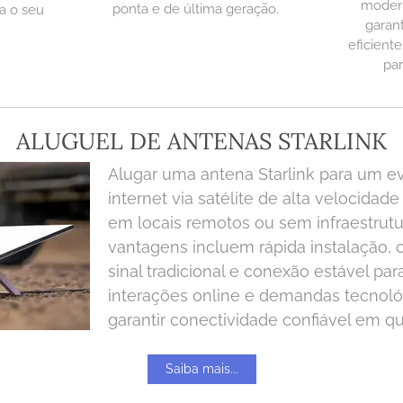
modern
ponta e de última geração.
a o seu
garan
eficient
par
ALUGUEL DE ANTENAS STARLINK
​Alugar uma antena Starlink para um e
internet via satélite de alta velocidad
em locais remotos ou sem infraestrutur
vantagens incluem rápida instalação,
sinal tradicional e conexão estável par
interações online e demandas tecnológ
garantir conectividade confiável em qu
Saiba mais...