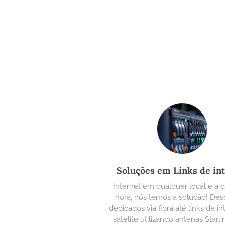
Soluções em Links de in
Internet em qualquer local e a 
hora, nós temos a solução! Desd
dedicados via fibra até links de in
satelite utilizando antenas Starl