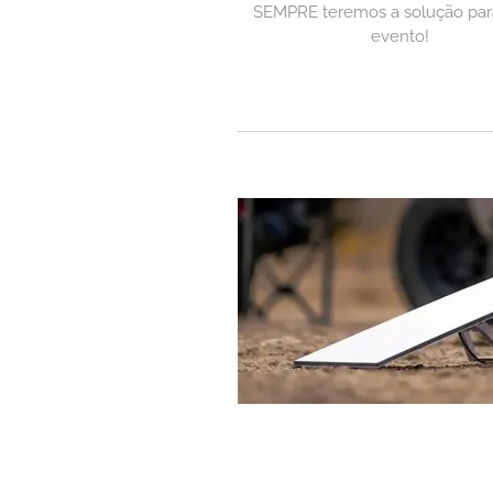
SEMPRE teremos a solução par
evento!